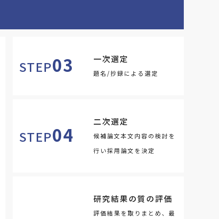
一次選定
03
STEP
題名/抄録による選定
二次選定
04
STEP
候補論文本文内容の検討を
行い採用論文を決定
研究結果の質の評価
評価結果を取りまとめ、最