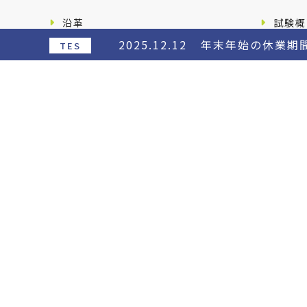
2026.07.30
日本食品科学工
沿革
試験概
2025.12.12
年末年始の休業期
TES
選ばれる理由
提携医
受託実績/論文
再生医
受託実績
再生医
論文